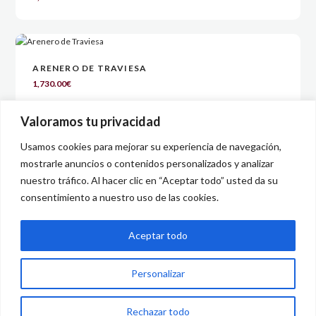
ARENERO DE TRAVIESA
1,730.00
€
Valoramos tu privacidad
Usamos cookies para mejorar su experiencia de navegación,
mostrarle anuncios o contenidos personalizados y analizar
nuestro tráfico. Al hacer clic en “Aceptar todo” usted da su
consentimiento a nuestro uso de las cookies.
Financiado por la Unión Europea – NextGenerationEU. Sin embargo, los
puntos de vista y las opiniones expresadas son únicamente los del autor o
Aceptar todo
autores y no reflejan necesariamente los de la Unión Europea o la Comisión
Europea. Ni la Unión Europea ni la Comisión Europea pueden ser
Personalizar
consideradas responsables de las mismas.
Rechazar todo
© 2025 por Eskorça