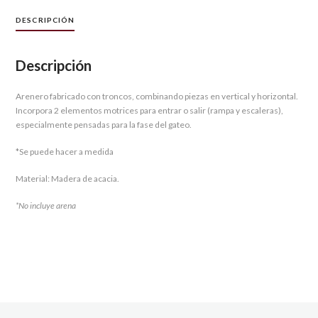
DESCRIPCIÓN
Descripción
Arenero fabricado con troncos, combinando piezas en vertical y horizontal.
Incorpora 2 elementos motrices para entrar o salir (rampa y escaleras),
especialmente pensadas para la fase del gateo.
*Se puede hacer a medida
Material: Madera de acacia.
*No incluye arena