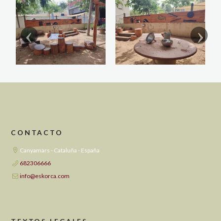
CONTACTO
Canyamars - Cataluña - España
682306666
info@eskorca.com